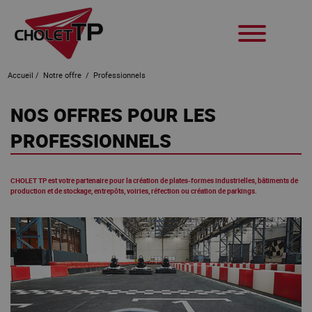
Accueil
/
Notre offre
/
Professionnels
NOS OFFRES POUR LES
PROFESSIONNELS
CHOLET TP est votre partenaire pour la création de plates-formes industrielles, bâtiments de
production et de stockage, entrepôts, voiries, réfection ou création de parkings.